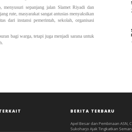
, menyusuri sepanjang jalan Slamet Riyadi dan
ang rute, masyarakat sangat antusias menyaksikan
as dari instansi pemerintah, sekolah, organisasi
ran bagi warga, tetapi juga menjadi sarana untuk
h.
TERKAIT
BERITA TERBARU
Apel Besar dan Pembinaan ASN, 
Sukoharjo Ajak Tingkatkan Seman