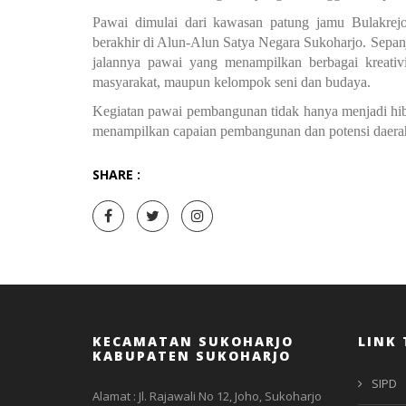
Pawai dimulai dari kawasan patung jamu Bulakrejo
berakhir di Alun-Alun Satya Negara Sukoharjo. Sepanj
jalannya pawai yang menampilkan berbagai kreativit
masyarakat, maupun kelompok seni dan budaya.
Kegiatan pawai pembangunan tidak hanya menjadi hibu
menampilkan capaian pembangunan dan potensi daera
SHARE :
KECAMATAN SUKOHARJO
LINK 
KABUPATEN SUKOHARJO
SIPD
Alamat : Jl. Rajawali No 12, Joho, Sukoharjo