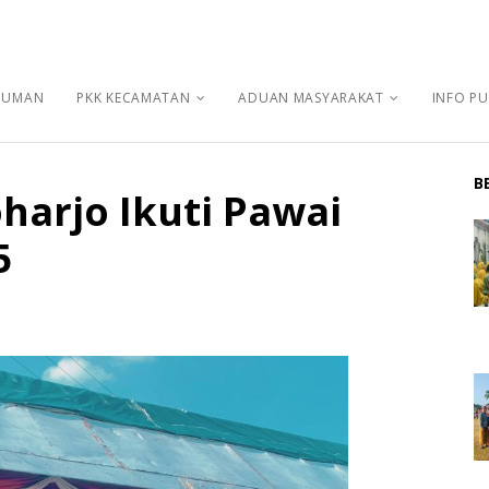
MUMAN
PKK KECAMATAN
ADUAN MASYARAKAT
INFO PU
B
arjo Ikuti Pawai
5